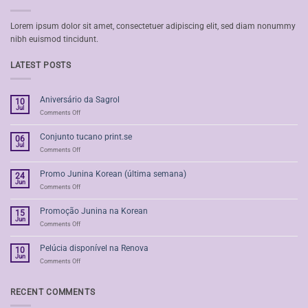
Lorem ipsum dolor sit amet, consectetuer adipiscing elit, sed diam nonummy
nibh euismod tincidunt.
LATEST POSTS
Aniversário da Sagrol
10
Jul
on
Comments Off
Aniversário
da
Conjunto tucano print.se
06
Sagrol
Jul
on
Comments Off
Conjunto
tucano
Promo Junina Korean (última semana)
24
print.se
Jun
on
Comments Off
Promo
Junina
Promoção Junina na Korean
15
Korean
Jun
(última
on
Comments Off
semana)
Promoção
Junina
Pelúcia disponível na Renova
10
na
Jun
Korean
on
Comments Off
Pelúcia
disponível
na
RECENT COMMENTS
Renova