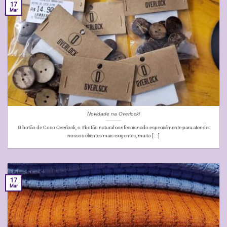
17
Mar
Novidade na Overlock!
O botão de Coco Overlock, o #botão natural confeccionado especialmente para atender
nossos clientes mais exigentes, muito [...]
17
Mar