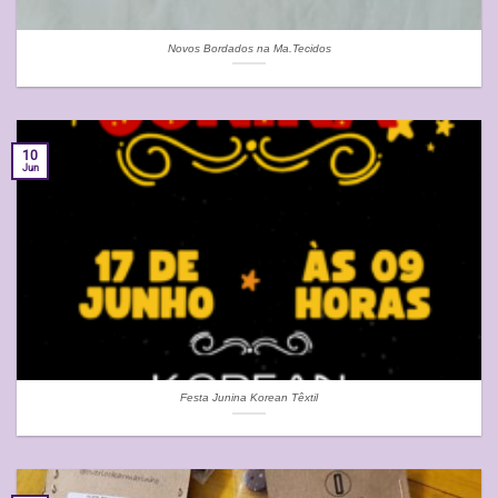
Novos Bordados na Ma.Tecidos
10
Jun
Festa Junina Korean Têxtil