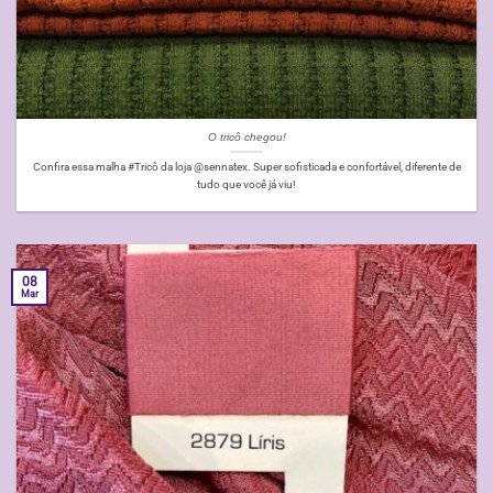
O tricô chegou!
Confira essa malha #Tricô da loja @sennatex. Super sofisticada e confortável, diferente de
tudo que você já viu!
08
Mar