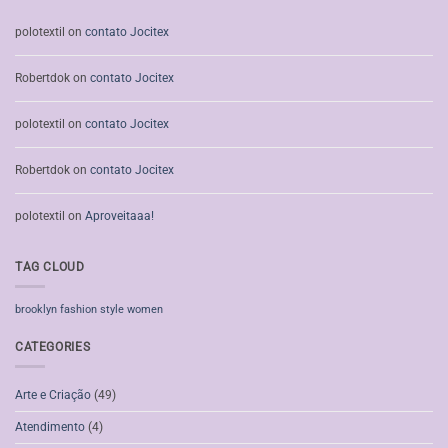
polotextil
on
contato Jocitex
Robertdok
on
contato Jocitex
polotextil
on
contato Jocitex
Robertdok
on
contato Jocitex
polotextil
on
Aproveitaaa!
TAG CLOUD
brooklyn
fashion
style
women
CATEGORIES
Arte e Criação
(49)
Atendimento
(4)