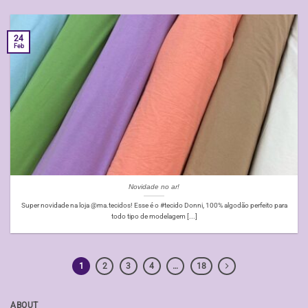
24
Feb
Novidade no ar!
Super novidade na loja @ma.tecidos! Esse é o #tecido Donni, 100% algodão perfeito para
todo tipo de modelagem [...]
1
2
3
4
…
18
ABOUT