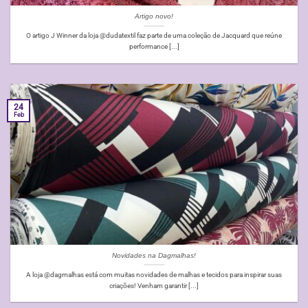
Artigo novo!
O artigo J Winner da loja @dudatextil faz parte de uma coleção de Jacquard que reúne
performance [...]
24
Feb
Novidades na Dagmalhas!
A loja @dagmalhas está com muitas novidades de malhas e tecidos para inspirar suas
criações! Venham garantir [...]