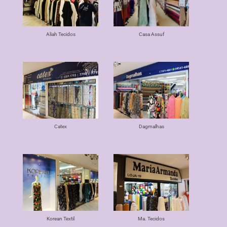
Aliah Tecidos
Casa Assuf
Catex
Dagmalhas
Korean Textil
Ma. Tecidos