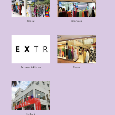
Sagrol
Sennatex
Textrend & Printse
Tissus
Unitextil